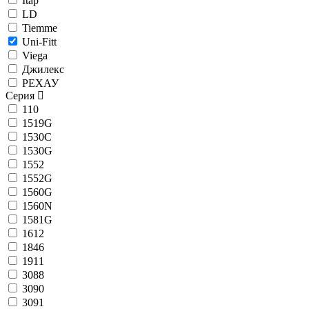
Itap
LD
Tiemme
Uni-Fitt
Viega
Джилекс
РЕХАУ
Серия
110
1519G
1530C
1530G
1552
1552G
1560G
1560N
1581G
1612
1846
1911
3088
3090
3091