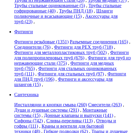
Трубы из нержавеющей стали
(26)
,
Трубы медные
(57)
,
Трубы стальные оцинкованные
(5)
,
Трубы стальные
гофрированные
(40)
,
Трубы ПНД
(18)
,
Шланги
поливочные и всасывающие
(15)
,
Аксессуары для
труб
(23)
,
Фитинги
Фитинги резьбовые
(1351)
Разъемные соединения
(165)
,
Соединители
(76)
,
Фитинги для PEX труб
(718)
,
Фитинги для металлопластиковых труб
(502)
,
Фитинги
для полипропиленовых труб
(676)
,
Фитинги для труб из
нержавеющие стали
(375)
,
Фитинги для медных
труб
(765)
,
Фитинги для стальных оцинкованных
труб
(111)
,
Фитинги для стальных труб
(97)
,
Фитинги
для ПНД труб
(196)
,
Фитинги и аксессуары для
шлангов
(15)
,
Сантехника
Инсталляции и кнопки смыва
(260)
Смесители
(263)
,
Души и душевые системы
(291)
,
Монтажные
системы
(15)
,
Донные клапаны и выпуски
(141)
,
Сифоны
(742)
,
Сливы-переливы
(113)
,
Отводы и
гофры
(111)
,
Краны и вентили для бытовой
техники
(48)
,
Гибкие подводки
(62)
,
Трапы и душевые