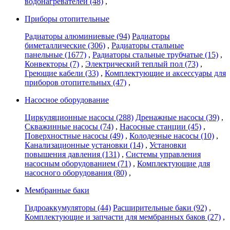
водонагревателей
(48)
,
Приборы отопительные
Радиаторы алюминиевые
(94)
Радиаторы
биметаллические
(306)
,
Радиаторы стальные
панельные
(1677)
,
Радиаторы стальные трубчатые
(15)
,
Конвекторы
(7)
,
Электрический теплый пол
(73)
,
Греющие кабели
(33)
,
Комплектующие и аксессуары для
приборов отопительных
(47)
,
Насосное оборудование
Циркуляционные насосы
(288)
Дренажные насосы
(39)
,
Скважинные насосы
(74)
,
Насосные станции
(45)
,
Поверхностные насосы
(49)
,
Колодезные насосы
(10)
,
Канализационные установки
(14)
,
Установки
повышения давления
(131)
,
Системы управления
насосным оборудованием
(71)
,
Комплектующие для
насосного оборудования
(80)
,
Мембранные баки
Гидроаккумуляторы
(44)
Расширительные баки
(92)
,
Комплектующие и запчасти для мембранных баков
(27)
,