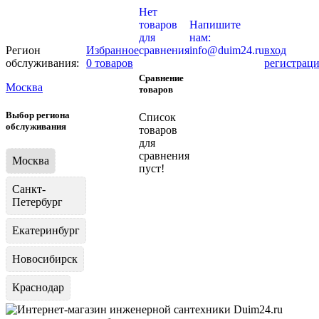
Нет
товаров
Напишите
для
нам:
Регион
Избранное
сравнения
info@duim24.ru
вход
обслуживания:
0 товаров
регистрац
Сравнение
Москва
товаров
Выбор региона
Список
обслуживания
товаров
для
сравнения
Москва
пуст!
Санкт-
Петербург
Екатеринбург
Новосибирск
Краснодар