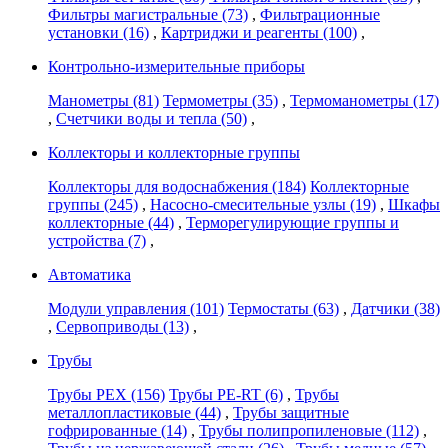
Фильтры магистральные
(73)
,
Фильтрационные
установки
(16)
,
Картриджи и реагенты
(100)
,
Контрольно-измерительные приборы
Манометры
(81)
Термометры
(35)
,
Термоманометры
(17)
,
Счетчики воды и тепла
(50)
,
Коллекторы и коллекторные группы
Коллекторы для водоснабжения
(184)
Коллекторные
группы
(245)
,
Насосно-смесительные узлы
(19)
,
Шкафы
коллекторные
(44)
,
Терморегулирующие группы и
устройства
(7)
,
Автоматика
Модули управления
(101)
Термостаты
(63)
,
Датчики
(38)
,
Сервоприводы
(13)
,
Трубы
Трубы PEX
(156)
Трубы PE-RT
(6)
,
Трубы
металлопластиковые
(44)
,
Трубы защитные
гофрированные
(14)
,
Трубы полипропиленовые
(112)
,