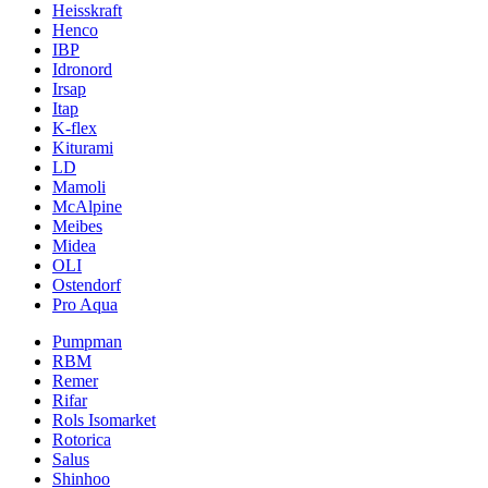
Heisskraft
Henco
IBP
Idronord
Irsap
Itap
K-flex
Kiturami
LD
Mamoli
McAlpine
Meibes
Midea
OLI
Ostendorf
Pro Aqua
Pumpman
RBM
Remer
Rifar
Rols Isomarket
Rotorica
Salus
Shinhoo