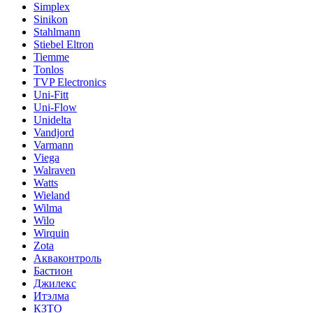
Simplex
Sinikon
Stahlmann
Stiebel Eltron
Tiemme
Tonlos
TVP Electronics
Uni-Fitt
Uni-Flow
Unidelta
Vandjord
Varmann
Viega
Walraven
Watts
Wieland
Wilma
Wilo
Wirquin
Zota
Акваконтроль
Бастион
Джилекс
Итэлма
КЗТО