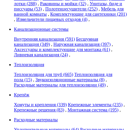
лотки
(288)
,
Раковины и мойки
(32)
,
Унитазы, биде и
писсуары
(53)
,
Полотенцесушители
(252)
,
Мебель для
ванной комнаты
,
Комплектующие для сантехники
(201)
,
Измельчители пищевых отходов
(4)
,
Канализационные системы
Внутренняя канализация
(591)
Бесшумная
канализация
(349)
,
Наружная канализация
(397)
,
Аксессуары и комплектующие для монтажа
(61)
,
Ливневая канализация
(24)
,
Теплоизоляция
Теплоизоляция для труб
(665)
Теплоизоляция для
пола
(15)
,
Звукоизоляционные материалы
(8)
,
Расходные материалы для теплоизоляции
(49)
,
Крепёж
Хомуты и крепления
(339)
Крепежные элементы
(235)
,
Крепежные решения
(83)
,
Монтажная система
(195)
,
Расходные материалы
Уплотнительные материалы
(64)
Расходные материалы