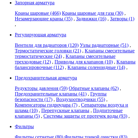
Запорная арматура
Краны шаровые
(466)
Краны шаровые для газа
(30)
,
Незамерзающие краны
(35)
,
Задвижки
(16)
,
Затворы
(1)
,
Регулирующая арматура
Вентили для радиаторов
(120)
Узлы радиаторные
(51)
,
Термостатические головки
(21)
,
Клапаны смесительные
термостатические
(24)
,
Клапаны смесительные
трехходовые
(12)
,
Приводы для клапанов
(10)
,
Клапаны
балансировочные
(112)
,
Клапаны соленоидные
(14)
,
Предохранительная арматура
Редукторы давления
(59)
Обратные клапаны
(62)
,
Предохранительные клапаны
(41)
,
Группы
безопасности
(17)
,
Воздухоотводчики
(55)
,
Компенсаторы гидроудара
(7)
,
Сепараторы воздуха и
шлама
(10)
,
Перепускные клапаны
,
Подпиточные
клапаны
(5)
,
Системы защиты от протечек воды
(93)
,
Фильтры
Фильтры сетчатые
(80)
Фильтры тонкой очистки
(83)
,