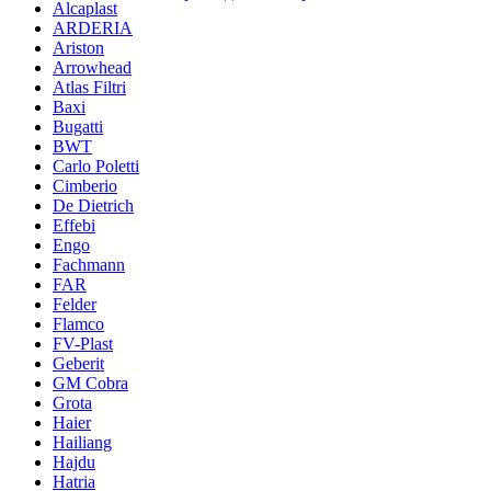
Alcaplast
ARDERIA
Ariston
Arrowhead
Atlas Filtri
Baxi
Bugatti
BWT
Carlo Poletti
Cimberio
De Dietrich
Effebi
Engo
Fachmann
FAR
Felder
Flamco
FV-Plast
Geberit
GM Cobra
Grota
Haier
Hailiang
Hajdu
Hatria