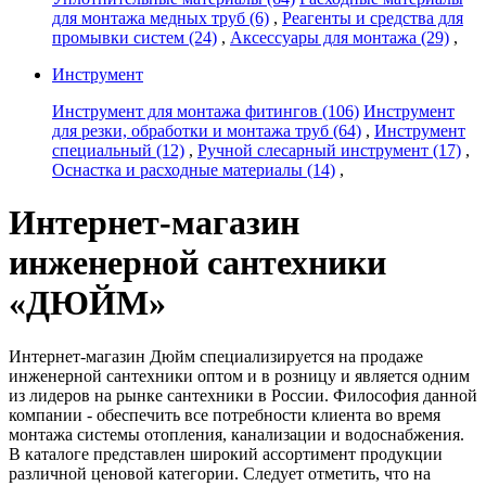
для монтажа медных труб
(6)
,
Реагенты и средства для
промывки систем
(24)
,
Аксессуары для монтажа
(29)
,
Инструмент
Инструмент для монтажа фитингов
(106)
Инструмент
для резки, обработки и монтажа труб
(64)
,
Инструмент
специальный
(12)
,
Ручной слесарный инструмент
(17)
,
Оснастка и расходные материалы
(14)
,
Интернет-магазин
инженерной сантехники
«ДЮЙМ»
Интернет-магазин Дюйм специализируется на продаже
инженерной сантехники оптом и в розницу и является одним
из лидеров на рынке сантехники в России. Философия данной
компании - обеспечить все потребности клиента во время
монтажа системы отопления, канализации и водоснабжения.
В каталоге представлен широкий ассортимент продукции
различной ценовой категории. Следует отметить, что на