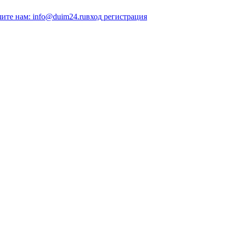
ите нам: info@duim24.ru
вход
регистрация