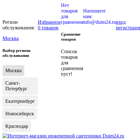
Нет
товаров
Напишите
для
нам:
Регион
Избранное
сравнения
info@duim24.ru
вход
обслуживания:
0 товаров
регистрац
Сравнение
Москва
товаров
Выбор региона
Список
обслуживания
товаров
для
сравнения
Москва
пуст!
Санкт-
Петербург
Екатеринбург
Новосибирск
Краснодар