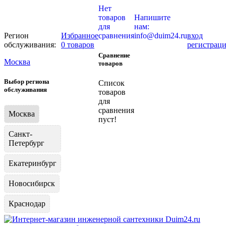
Нет
товаров
Напишите
для
нам:
Регион
Избранное
сравнения
info@duim24.ru
вход
обслуживания:
0 товаров
регистрац
Сравнение
Москва
товаров
Выбор региона
Список
обслуживания
товаров
для
сравнения
Москва
пуст!
Санкт-
Петербург
Екатеринбург
Новосибирск
Краснодар