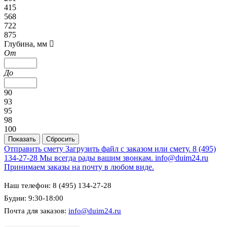
415
568
722
875
Глубина, мм
От
До
90
93
95
98
100
Отправить смету
Загрузить файл с заказом или смету.
8 (495)
134-27-28
Мы всегда рады вашим звонкам.
info@duim24.ru
Принимаем заказы на почту в любом виде.
Наш телефон: 8 (495) 134-27-28
Будни: 9:30-18:00
Почта для заказов:
info@duim24.ru