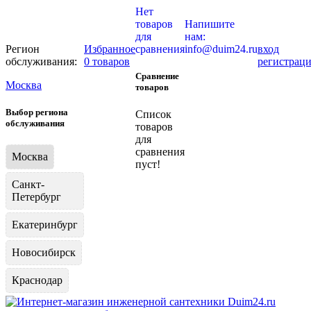
Нет
товаров
Напишите
для
нам:
Регион
Избранное
сравнения
info@duim24.ru
вход
обслуживания:
0 товаров
регистрац
Сравнение
Москва
товаров
Выбор региона
Список
обслуживания
товаров
для
сравнения
Москва
пуст!
Санкт-
Петербург
Екатеринбург
Новосибирск
Краснодар