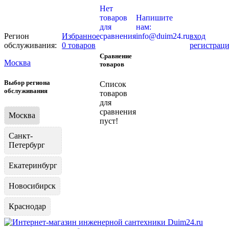
Нет
товаров
Напишите
для
нам:
Регион
Избранное
сравнения
info@duim24.ru
вход
обслуживания:
0 товаров
регистрац
Сравнение
Москва
товаров
Выбор региона
Список
обслуживания
товаров
для
сравнения
Москва
пуст!
Санкт-
Петербург
Екатеринбург
Новосибирск
Краснодар