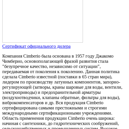
Сертификат официального дилера
Компания Cimberio была основана в 1957 году Джакомо
Чимберио, основополагающей фразой развития стала
"безупречное качество, независимо от ситуации",
передаваемая от поколения к поколению. Данная политика
сделала Cimberio известной (поставки в 65 стран мира),
лидером по производству латунных компонентов, запорно-
регулирующей (затворы, краны шаровые для воды, вентили,
электроприводы) и предохранительной арматуры
(воздухоотводчики, клапаны обратные, фильтры для воды),
виброкомпенсаторов и др. Вся продукция Cimberio
сертифицирована самыми престижными и строгими
международными сертификационными учреждениями.
Область применения продукции Cimberio очень широка:
начиная с сантехники, до гидротехнических сообружений,
сельскохозяйственных и промышленных систем. Высокое