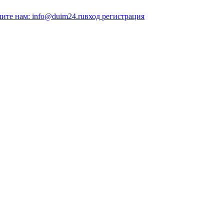
ите нам: info@duim24.ru
вход
регистрация