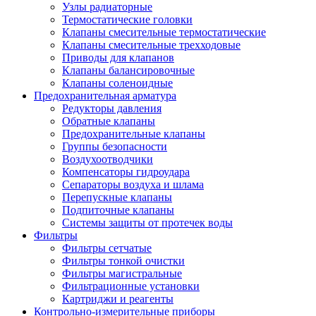
Узлы радиаторные
Термостатические головки
Клапаны смесительные термостатические
Клапаны смесительные трехходовые
Приводы для клапанов
Клапаны балансировочные
Клапаны соленоидные
Предохранительная арматура
Редукторы давления
Обратные клапаны
Предохранительные клапаны
Группы безопасности
Воздухоотводчики
Компенсаторы гидроудара
Сепараторы воздуха и шлама
Перепускные клапаны
Подпиточные клапаны
Системы защиты от протечек воды
Фильтры
Фильтры сетчатые
Фильтры тонкой очистки
Фильтры магистральные
Фильтрационные установки
Картриджи и реагенты
Контрольно-измерительные приборы