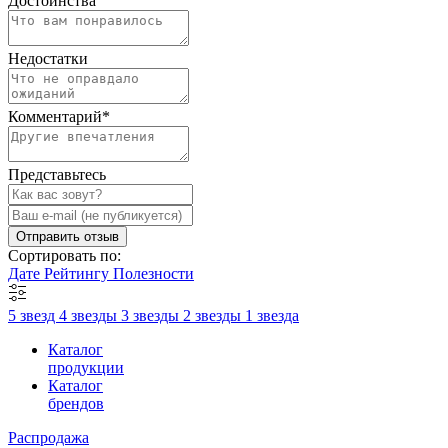
Достоинства
Недостатки
Комментарий
*
Представьтесь
Отправить отзыв
Сортировать по:
Дате
Рейтингу
Полезности
5 звезд
4 звезды
3 звезды
2 звезды
1 звезда
Каталог
продукции
Каталог
брендов
Распродажа