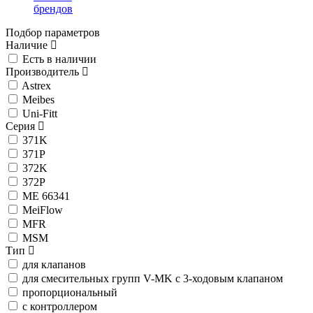
брендов
Подбор параметров
Наличие
Есть в наличии
Производитель
Astrex
Meibes
Uni-Fitt
Серия
371K
371P
372K
372P
ME 66341
MeiFlow
MFR
MSM
Тип
для клапанов
для смесительных групп V-MK с 3-ходовым клапаном
пропорциональный
с контроллером