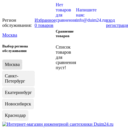
Нет
товаров
Напишите
для
нам:
Регион
Избранное
сравнения
info@duim24.ru
вход
обслуживания:
0 товаров
регистрац
Сравнение
Москва
товаров
Выбор региона
Список
обслуживания
товаров
для
сравнения
Москва
пуст!
Санкт-
Петербург
Екатеринбург
Новосибирск
Краснодар