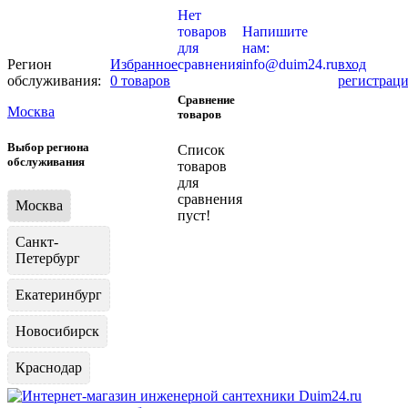
Нет
товаров
Напишите
для
нам:
Регион
Избранное
сравнения
info@duim24.ru
вход
обслуживания:
0 товаров
регистрац
Сравнение
Москва
товаров
Выбор региона
Список
обслуживания
товаров
для
сравнения
Москва
пуст!
Санкт-
Петербург
Екатеринбург
Новосибирск
Краснодар