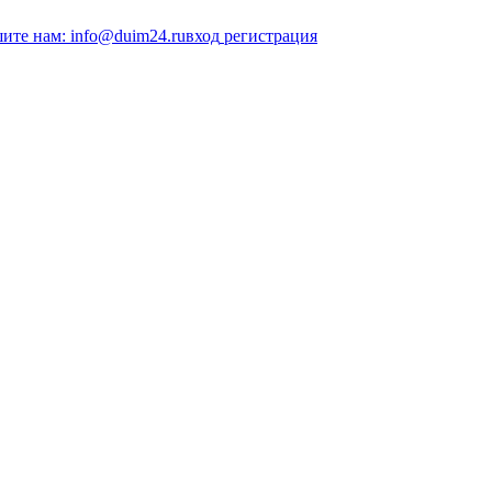
ите нам: info@duim24.ru
вход
регистрация