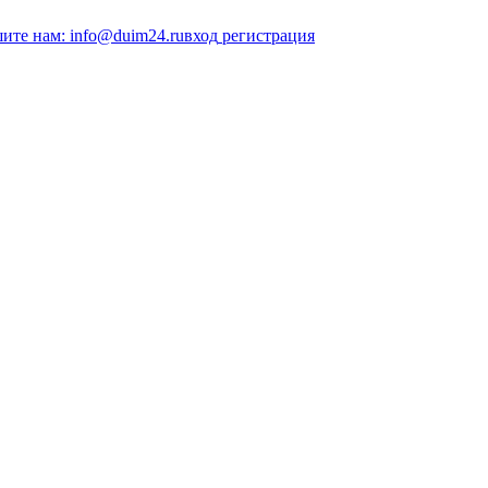
ите нам: info@duim24.ru
вход
регистрация