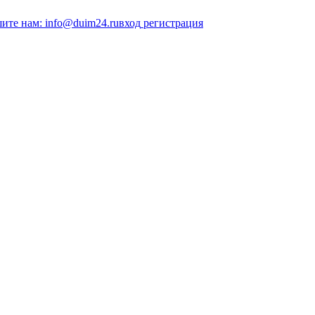
ите нам: info@duim24.ru
вход
регистрация