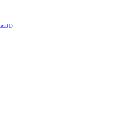
ния
(1)