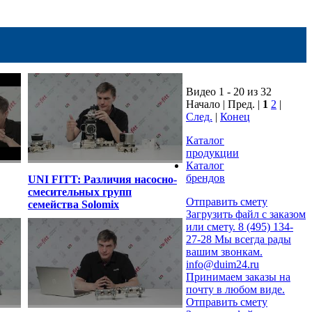
Видео 1 - 20 из 32
Начало | Пред. |
1
2
|
След.
|
Конец
Каталог
продукции
Каталог
брендов
UNI FITT: Различия насосно-
смесительных групп
Отправить смету
семейства Solomix
Загрузить файл с заказом
или смету.
8 (495) 134-
27-28
Мы всегда рады
вашим звонкам.
info@duim24.ru
Принимаем заказы на
почту в любом виде.
Отправить смету