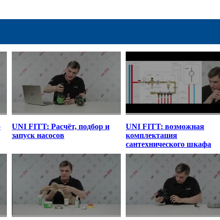
о
UNI FITT: Расчёт, подбор и
UNI FITT: возможная
запуск насосов
комплектация
сантехнического шкафа