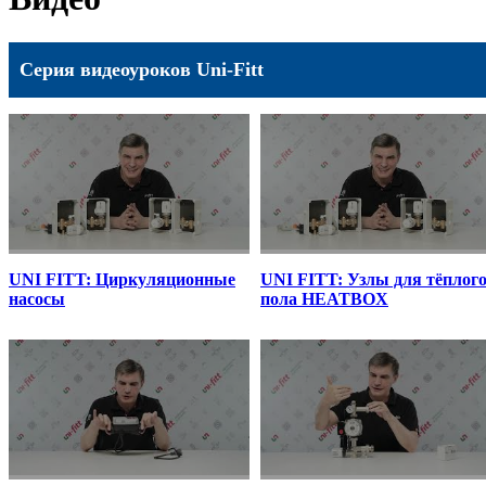
Серия видеоуроков Uni-Fitt
UNI FITT: Циркуляционные
UNI FITT: Узлы для тёплог
насосы
пола HEATBOX