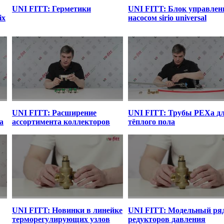
UNI FITT: Герметики
UNI FITT: Блок управлен
ix
насосом sirio universal
UNI FITT: Расширение
UNI FITT: Трубы PEXa д
а
ассортимента коллекторов
тёплого пола
UNI FITT: Новинки в линейке
UNI FITT: Модельный ря
терморегулирующих узлов
редукторов давления