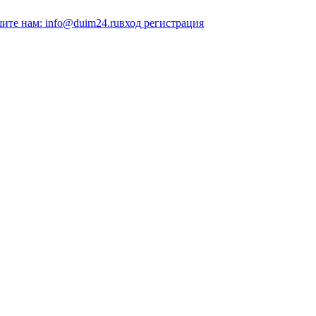
ите нам: info@duim24.ru
вход
регистрация