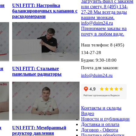
Загрузить файл с заказом
ия
UNI FITT: Настройка
или смету.
8 (495) 134-
балансировочных клапанов с
27-28
Мы всегда рады
расходомерами
вашим звонкам.
info@duim24.ru
Принимаем заказы на
почту в любом виде.
Наш телефон: 8 (495)
134-27-28
Будни: 9:30-18:00
Почта для заказов:
ля
UNI FITT: Стальные
панельные радиаторы
info@duim24.ru
Контакты и склады
Видео
Новости и публикации
Доставка и оплата
д
UNI FITT: Мембранный
Договор - Оферта
редуктор давления
Политика обработки