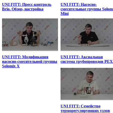
UNI FITT: Пресс-контроль
UNI FITT: Насосно-
Brio. Обзор, настройка
смесительные группы Solom
Mini
UNI FITT: Модификация
UNI FITT: Аксиальная
насосно-смесительной группы
система трубопроводов РЕХ
Solomix X
UNI FITT: Семейство
терморегулирующих узлов