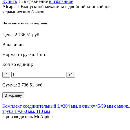
Купить
в сравнение
в избранное
Alcaplast Выпускной механизм с двойной кнопкой для
керамических бачков
Положить товар в корзину
Цена:
2 736,51
руб
В наличии
Норма отгрузки:
1 шт.
Кол-во единиц:
-1
+1
Сумма:
2 736,51
руб
Комплект соединительный L=304 мм, вх/вых=45/59 мм с манж., 
труба L=260 мм, 110 мм
Производитель McAlpine