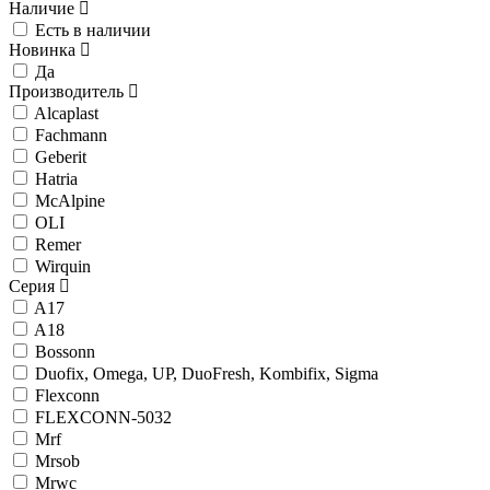
Наличие
Есть в наличии
Новинка
Да
Производитель
Alcaplast
Fachmann
Geberit
Hatria
McAlpine
OLI
Remer
Wirquin
Серия
A17
A18
Bossonn
Duofix, Omega, UP, DuoFresh, Kombifix, Sigma
Flexconn
FLEXCONN-5032
Mrf
Mrsob
Mrwc