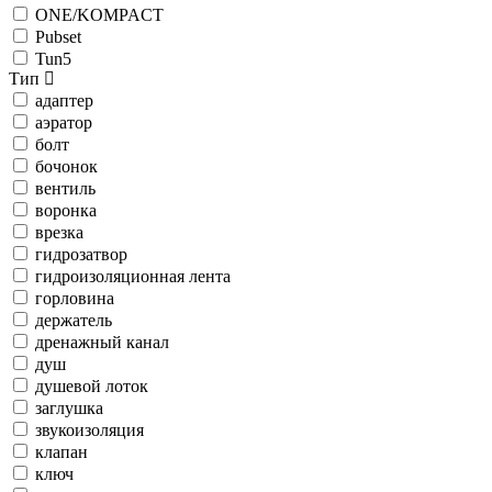
ONE/KOMPACT
Pubset
Tun5
Тип
адаптер
аэратор
болт
бочонок
вентиль
воронка
врезка
гидрозатвор
гидроизоляционная лента
горловина
держатель
дренажный канал
душ
душевой лоток
заглушка
звукоизоляция
клапан
ключ