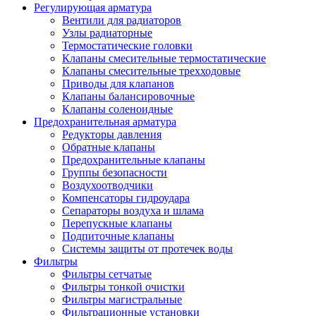
Регулирующая арматура
Вентили для радиаторов
Узлы радиаторные
Термостатические головки
Клапаны смесительные термостатические
Клапаны смесительные трехходовые
Приводы для клапанов
Клапаны балансировочные
Клапаны соленоидные
Предохранительная арматура
Редукторы давления
Обратные клапаны
Предохранительные клапаны
Группы безопасности
Воздухоотводчики
Компенсаторы гидроудара
Сепараторы воздуха и шлама
Перепускные клапаны
Подпиточные клапаны
Системы защиты от протечек воды
Фильтры
Фильтры сетчатые
Фильтры тонкой очистки
Фильтры магистральные
Фильтрационные установки