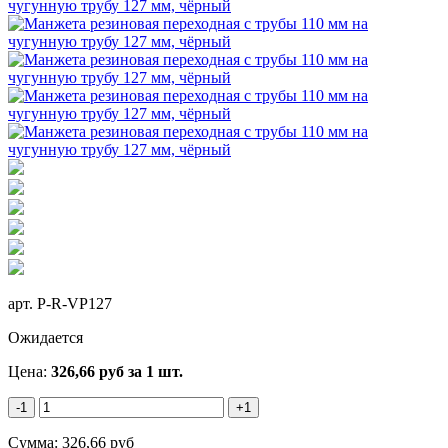
арт.
P-R-VP127
Ожидается
Цена:
326,66
руб
за 1 шт.
-1
+1
Сумма:
326,66
руб