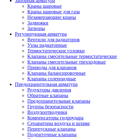
Запорная арматура
Краны шаровые
Краны шаровые для газа
Незамерзающие краны
Задвижки
Затворы
Регулирующая арматура
Вентили для радиаторов
Узлы радиаторные
Термостатические головки
Клапаны смесительные термостатические
Клапаны смесительные трехходовые
Приводы для клапанов
Клапаны балансировочные
Клапаны соленоидные
Предохранительная арматура
Редукторы давления
Обратные клапаны
Предохранительные клапаны
Группы безопасности
Воздухоотводчики
Компенсаторы гидроудара
Сепараторы воздуха и шлама
Перепускные клапаны
Подпиточные клапаны