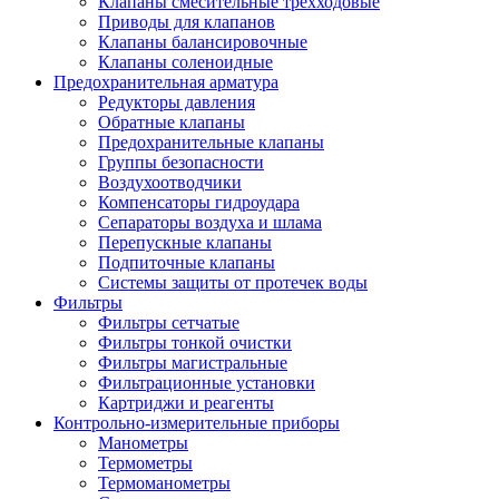
Клапаны смесительные трехходовые
Приводы для клапанов
Клапаны балансировочные
Клапаны соленоидные
Предохранительная арматура
Редукторы давления
Обратные клапаны
Предохранительные клапаны
Группы безопасности
Воздухоотводчики
Компенсаторы гидроудара
Сепараторы воздуха и шлама
Перепускные клапаны
Подпиточные клапаны
Системы защиты от протечек воды
Фильтры
Фильтры сетчатые
Фильтры тонкой очистки
Фильтры магистральные
Фильтрационные установки
Картриджи и реагенты
Контрольно-измерительные приборы
Манометры
Термометры
Термоманометры