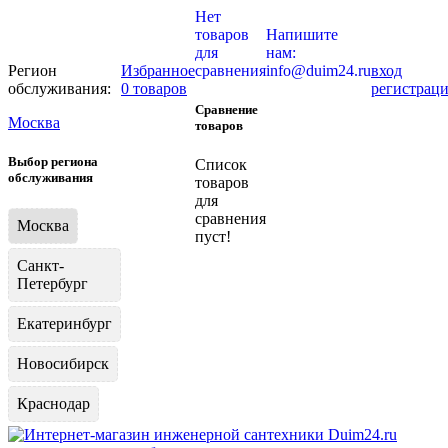
Нет
товаров
Напишите
для
нам:
Регион
Избранное
сравнения
info@duim24.ru
вход
обслуживания:
0 товаров
регистрац
Сравнение
Москва
товаров
Выбор региона
Список
обслуживания
товаров
для
сравнения
Москва
пуст!
Санкт-
Петербург
Екатеринбург
Новосибирск
Краснодар