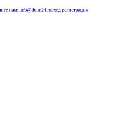
ите нам: info@duim24.ru
вход
регистрация