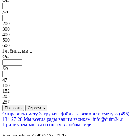
До
200
300
400
500
600
Глубина, мм
От
До
47
100
152
205
257
Отправить смету
Загрузить файл с заказом или смету.
8 (495)
134-27-28
Мы всегда рады вашим звонкам.
info@duim24.ru
Принимаем заказы на почту в любом виде.
Наш телефон: 8 (495) 134-27-28