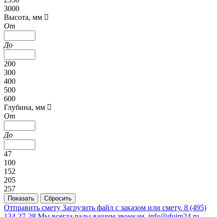
3000
Высота, мм
От
До
200
300
400
500
600
Глубина, мм
От
До
47
100
152
205
257
Отправить смету
Загрузить файл с заказом или смету.
8 (495)
134-27-28
Мы всегда рады вашим звонкам.
info@duim24.ru