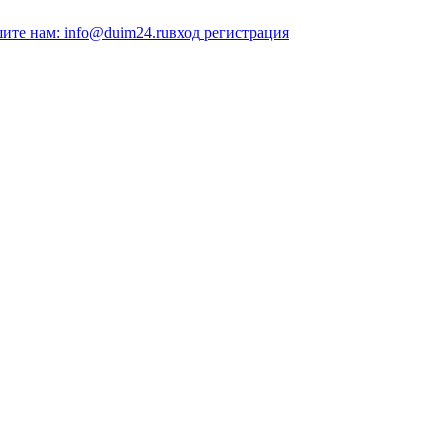
ите нам: info@duim24.ru
вход
регистрация