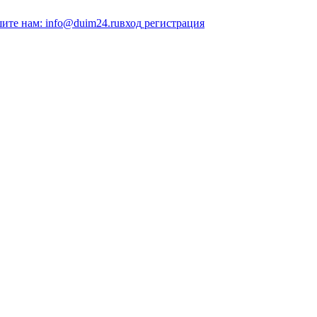
ите нам: info@duim24.ru
вход
регистрация