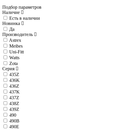
Подбор параметров
Наличие
Есть в наличии
Новинка
Да
Производитель
Astrex
Meibes
Uni-Fitt
Watts
Zota
Серия
435Z
436K
436Z
437K
437Z
438Z
439Z
490
490B
490E