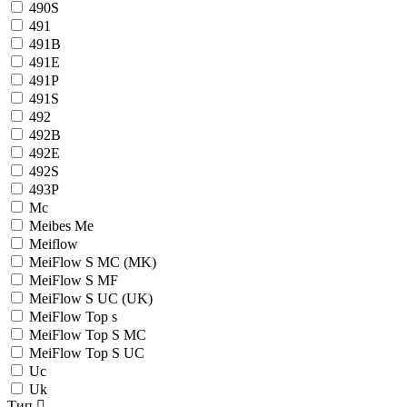
490S
491
491B
491E
491P
491S
492
492B
492E
492S
493P
Mc
Meibes Me
Meiflow
MeiFlow S MC (MK)
MeiFlow S MF
MeiFlow S UC (UK)
MeiFlow Top s
MeiFlow Top S MC
MeiFlow Top S UC
Uc
Uk
Тип