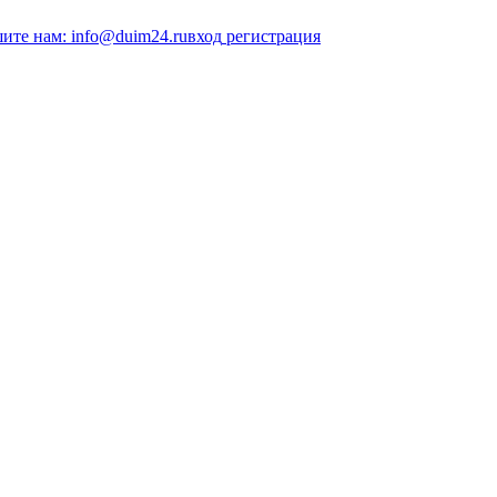
ите нам: info@duim24.ru
вход
регистрация