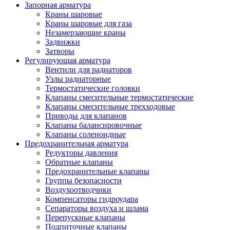
Запорная арматура
Краны шаровые
Краны шаровые для газа
Незамерзающие краны
Задвижки
Затворы
Регулирующая арматура
Вентили для радиаторов
Узлы радиаторные
Термостатические головки
Клапаны смесительные термостатические
Клапаны смесительные трехходовые
Приводы для клапанов
Клапаны балансировочные
Клапаны соленоидные
Предохранительная арматура
Редукторы давления
Обратные клапаны
Предохранительные клапаны
Группы безопасности
Воздухоотводчики
Компенсаторы гидроудара
Сепараторы воздуха и шлама
Перепускные клапаны
Подпиточные клапаны