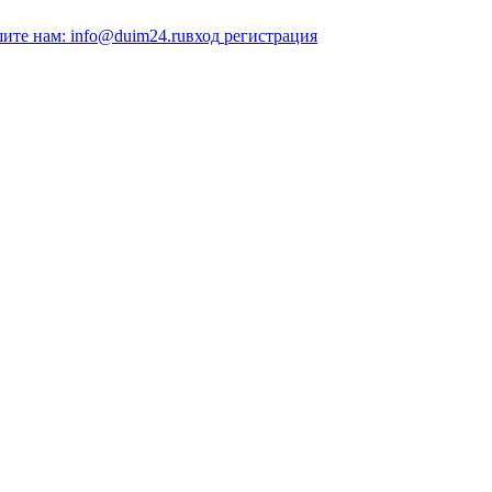
ите нам: info@duim24.ru
вход
регистрация