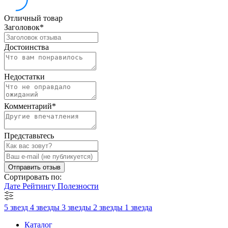
Отличный товар
Заголовок
*
Достоинства
Недостатки
Комментарий
*
Представьтесь
Отправить отзыв
Сортировать по:
Дате
Рейтингу
Полезности
5 звезд
4 звезды
3 звезды
2 звезды
1 звезда
Каталог