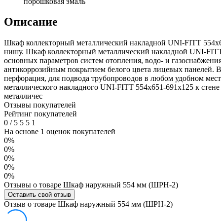
порошковая эмаль
Описание
Шкаф коллекторный металлический накладной UNI-FITT 554х65
нишу. Шкаф коллекторный металлический накладной UNI-FITT 5
основных параметров систем отопления, водо- и газоснабжения
антикоррозийным покрытием белого цвета лицевых панелей. В
перфорация, для подвода трубопроводов в любом удобном мес
металлического накладного UNI-FITT 554х651-691х125 к стен
металличес
Отзывы покупателей
Рейтинг покупателей
0
/
5
5
5
1
На основе 1 оценок покупателей
0%
0%
0%
0%
0%
Отзывы о товаре Шкаф наружный 554 мм (ШРН-2)
Оставить свой отзыв
Отзыв о товаре Шкаф наружный 554 мм (ШРН-2)