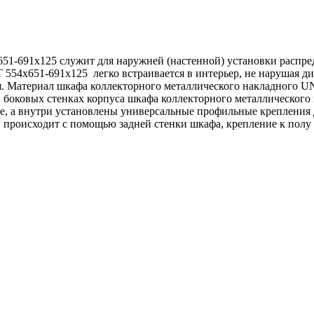
1-691х125 служит для наружней (настенной) установки распре
54х651-691х125 легко встраивается в интерьер, не нарушая диз
. Материал шкафа коллекторного металлического накладного UNI
 боковых стенках корпуса шкафа коллекторного металлического
те, а внутри установлены универсальные профильные крепления
е происходит с помощью задней стенки шкафа, крепление к пол