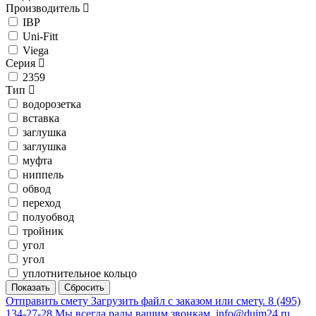
Производитель
IBP
Uni-Fitt
Viega
Серия
2359
Тип
водорозетка
вставка
заглушка
заглушка
муфта
ниппель
обвод
переход
полуобвод
тройник
угол
угол
уплотнительное кольцо
Отправить смету
Загрузить файл с заказом или смету.
8 (495)
134-27-28
Мы всегда рады вашим звонкам.
info@duim24.ru