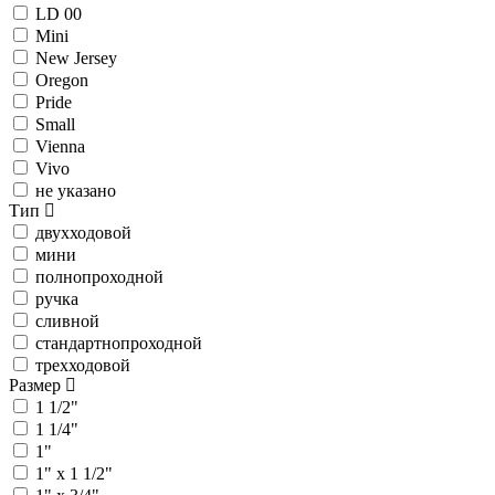
LD 00
Mini
New Jersey
Oregon
Pride
Small
Vienna
Vivo
не указано
Тип
двухходовой
мини
полнопроходной
ручка
сливной
стандартнопроходной
трехходовой
Размер
1 1/2"
1 1/4"
1"
1" х 1 1/2"