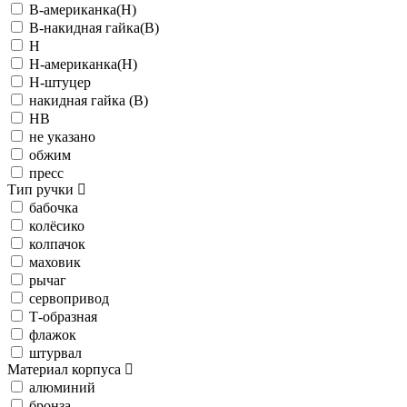
В-американка(Н)
В-накидная гайка(В)
Н
Н-американка(Н)
Н-штуцер
накидная гайка (В)
НВ
не указано
обжим
пресс
Тип ручки
бабочка
колёсико
колпачок
маховик
рычаг
сервопривод
Т-образная
флажок
штурвал
Материал корпуса
алюминий
бронза