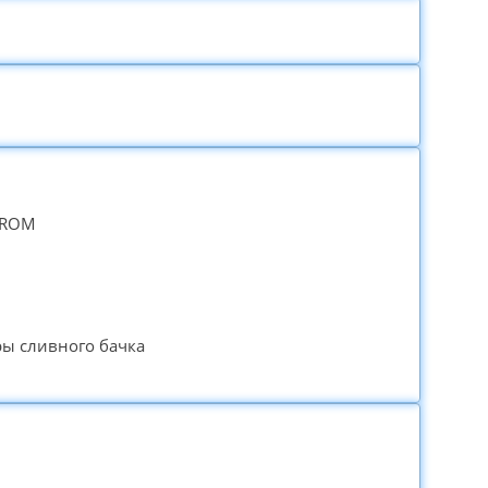
HROM
ры сливного бачка