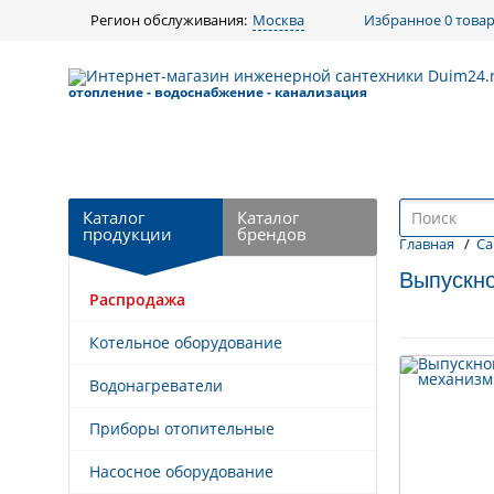
Регион обслуживания:
Москва
Избранное
0 това
отопление - водоснабжение - канализация
Каталог
Каталог
продукции
брендов
Главная
/
Са
Выпускно
Распродажа
Назад к выбору
Котельное оборудование
Товары по схожей цене
Водонагреватели
Приборы отопительные
Насосное оборудование