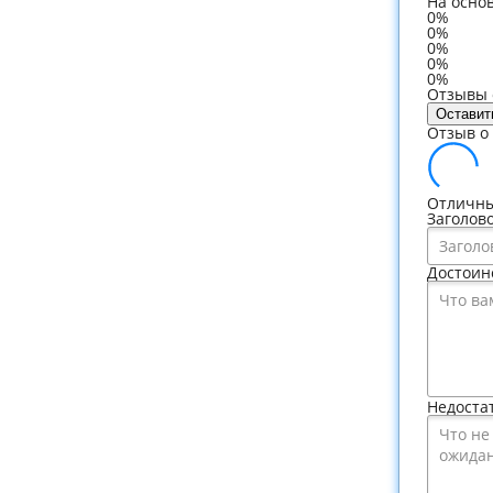
На осно
0%
0%
0%
0%
0%
Отзывы о
Оставит
Отзыв о 
Отличны
Заголов
Достоин
Недоста