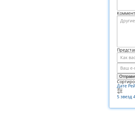
Коммен
Предста
Отправи
Сортиро
Дате
Ре
5 звезд