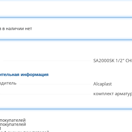
в в наличии нет
л
SA2000SK 1/2" C
ительная информация
одитель
Alcaplast
комплект армату
покупателей
 покупателей
1