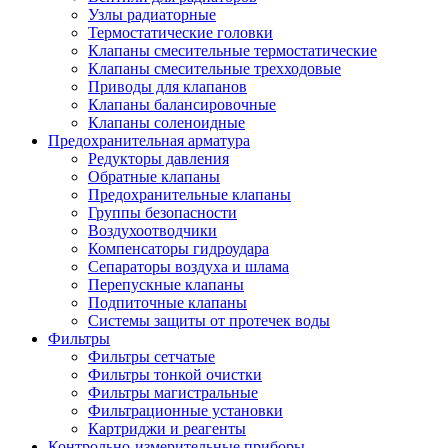
Узлы радиаторные
Термостатические головки
Клапаны смесительные термостатические
Клапаны смесительные трехходовые
Приводы для клапанов
Клапаны балансировочные
Клапаны соленоидные
Предохранительная арматура
Редукторы давления
Обратные клапаны
Предохранительные клапаны
Группы безопасности
Воздухоотводчики
Компенсаторы гидроудара
Сепараторы воздуха и шлама
Перепускные клапаны
Подпиточные клапаны
Системы защиты от протечек воды
Фильтры
Фильтры сетчатые
Фильтры тонкой очистки
Фильтры магистральные
Фильтрационные установки
Картриджи и реагенты
Контрольно-измерительные приборы