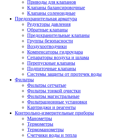
Приводы для клапанов
Клапаны балансировочные
Клапаны соленоидные
Предохранительная арматура
Редукторы давления
Обратные клапаны
Предохранительные клапаны
Группы безопасности
Воздухоотводчики
Компенсаторы гидроудара
Сепараторы воздуха и шлама
Перепускные клапаны
Подпиточные клапаны
Системы защиты от протечек воды
Фильтры
Фильтры сетчатые
Фильтры тонкой очистки
Фильтры магистральные
Фильтрационные установки
Картриджи и реагенты
Контрольно-измерительные приборы
Манометры
Термометры
Термоманометры
Счетчики воды и тепла