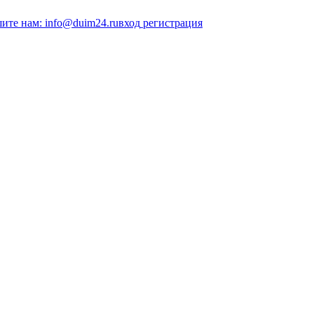
ите нам: info@duim24.ru
вход
регистрация