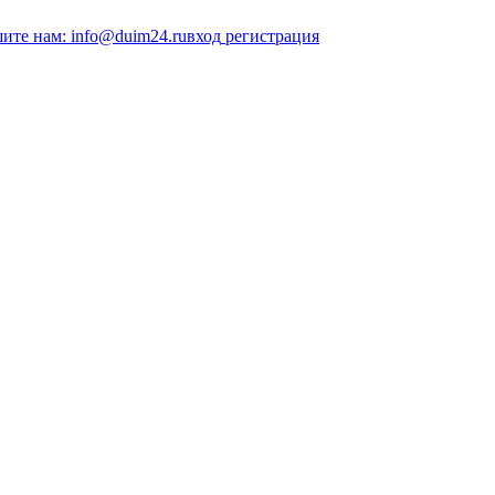
ите нам: info@duim24.ru
вход
регистрация