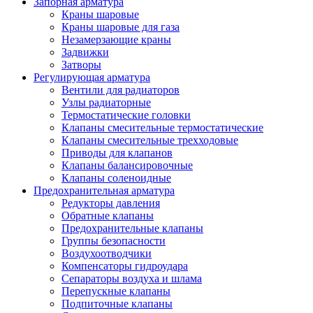
Запорная арматура
Краны шаровые
Краны шаровые для газа
Незамерзающие краны
Задвижки
Затворы
Регулирующая арматура
Вентили для радиаторов
Узлы радиаторные
Термостатические головки
Клапаны смесительные термостатические
Клапаны смесительные трехходовые
Приводы для клапанов
Клапаны балансировочные
Клапаны соленоидные
Предохранительная арматура
Редукторы давления
Обратные клапаны
Предохранительные клапаны
Группы безопасности
Воздухоотводчики
Компенсаторы гидроудара
Сепараторы воздуха и шлама
Перепускные клапаны
Подпиточные клапаны