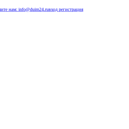
ите нам: info@duim24.ru
вход
регистрация