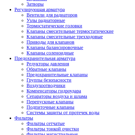
Затворы
Регулирующая арматура
Вентили для радиаторов
Узлы радиаторные
Термостатические головки
Клапаны смесительные термостатические
Клапаны смесительные трехходовые
Приводы для клапанов
Клапаны балансировочные
Клапаны соленоидные
Предохранительная арматура
Редукторы давления
Обратные клапаны
Предохранительные клапаны
Группы безопасности
Воздухоотводчики
Компенсаторы гидроудара
Сепараторы воздуха и шлама
Перепускные клапаны
Подпиточные клапаны
Системы защиты от протечек воды
Фильтры
Фильтры сетчатые
Фильтры тонкой очистки
Фильтры магистральные