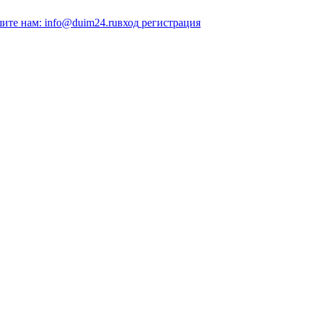
ите нам: info@duim24.ru
вход
регистрация