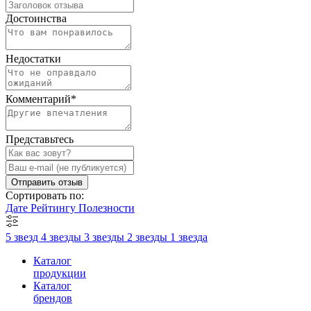
Достоинства
Недостатки
Комментарий
*
Представьтесь
Отправить отзыв
Сортировать по:
Дате
Рейтингу
Полезности
5 звезд
4 звезды
3 звезды
2 звезды
1 звезда
Каталог
продукции
Каталог
брендов