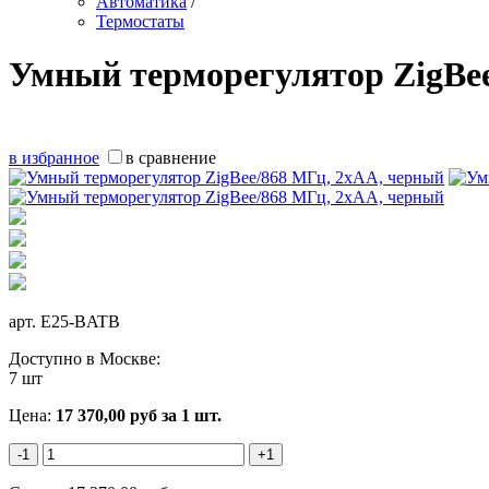
Автоматика
/
Термостаты
Умный терморегулятор ZigBe
в избранное
в сравнение
арт.
E25-BATB
Доступно в Москве:
7 шт
Цена:
17 370,00
руб
за 1 шт.
-1
+1