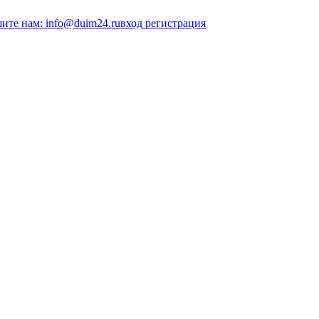
ите нам: info@duim24.ru
вход
регистрация