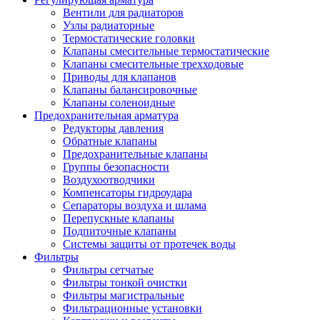
Вентили для радиаторов
Узлы радиаторные
Термостатические головки
Клапаны смесительные термостатические
Клапаны смесительные трехходовые
Приводы для клапанов
Клапаны балансировочные
Клапаны соленоидные
Предохранительная арматура
Редукторы давления
Обратные клапаны
Предохранительные клапаны
Группы безопасности
Воздухоотводчики
Компенсаторы гидроудара
Сепараторы воздуха и шлама
Перепускные клапаны
Подпиточные клапаны
Системы защиты от протечек воды
Фильтры
Фильтры сетчатые
Фильтры тонкой очистки
Фильтры магистральные
Фильтрационные установки