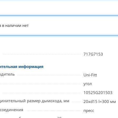
в в наличии нет
л
717G7153
ительная информация
одитель
Uni-Fitt
угол
10525G201503
динительный размер дымохода, мм
20xd15 l=300 мм
исоединения
пресс