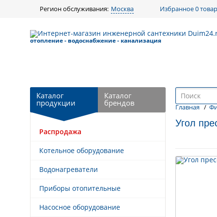
Регион обслуживания:
Москва
Избранное
0 това
отопление - водоснабжение - канализация
Каталог
Каталог
продукции
брендов
Главная
/
Фи
Угол пре
Распродажа
Назад к выбору
Котельное оборудование
Товары по схожей цене
Водонагреватели
Приборы отопительные
Насосное оборудование