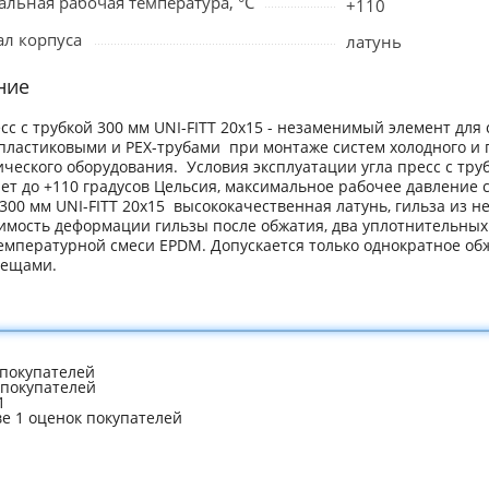
льная рабочая температура, °C
+110
л корпуса
латунь
ние
сс с трубкой 300 мм UNI-FITT 20x15 - незаменимый элемент для
пластиковыми и РЕХ-трубами при монтаже систем холодного и г
ческого оборудования. Условия эксплуатации угла пресс с труб
ет до +110 градусов Цельсия, максимальное рабочее давление с
300 мм UNI-FITT 20x15 высококачественная латунь, гильза из н
имость деформации гильзы после обжатия, два уплотнительных
мпературной смеси EPDM. Допускается только однократное обжа
лещами.
покупателей
 покупателей
1
ве 1 оценок покупателей