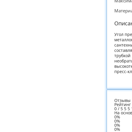
Максима
Материа
Описа
Угол пре
металло
сантехни
составля
трубкой 
необрат
высокоте
пресс-к
Отзывы 
Рейтинг
0
/
5
5
5
На осно
0%
0%
0%
0%