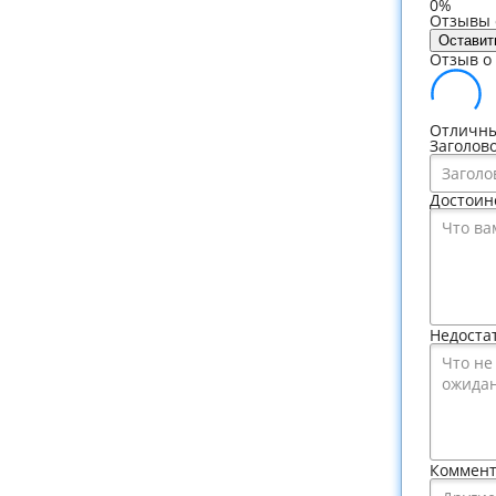
0%
Отзывы о
Оставит
Отзыв о 
Отличны
Заголов
Достоин
Недоста
Коммен