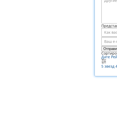
Предста
Отправи
Сортиро
Дате
Ре
5 звезд