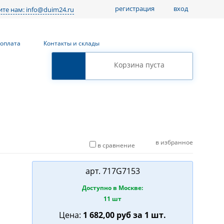
регистрация
вход
те нам: info@duim24.ru
 оплата
Контакты и склады
Корзина пуста
в избранное
в сравнение
арт.
717G7153
Доступно в Москве:
11 шт
Цена:
1 682,00
руб
за 1 шт.