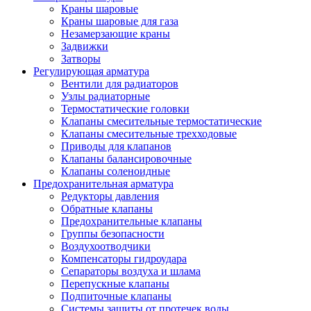
Краны шаровые
Краны шаровые для газа
Незамерзающие краны
Задвижки
Затворы
Регулирующая арматура
Вентили для радиаторов
Узлы радиаторные
Термостатические головки
Клапаны смесительные термостатические
Клапаны смесительные трехходовые
Приводы для клапанов
Клапаны балансировочные
Клапаны соленоидные
Предохранительная арматура
Редукторы давления
Обратные клапаны
Предохранительные клапаны
Группы безопасности
Воздухоотводчики
Компенсаторы гидроудара
Сепараторы воздуха и шлама
Перепускные клапаны
Подпиточные клапаны
Системы защиты от протечек воды