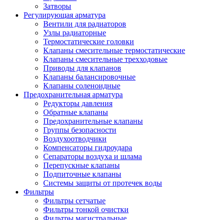
Затворы
Регулирующая арматура
Вентили для радиаторов
Узлы радиаторные
Термостатические головки
Клапаны смесительные термостатические
Клапаны смесительные трехходовые
Приводы для клапанов
Клапаны балансировочные
Клапаны соленоидные
Предохранительная арматура
Редукторы давления
Обратные клапаны
Предохранительные клапаны
Группы безопасности
Воздухоотводчики
Компенсаторы гидроудара
Сепараторы воздуха и шлама
Перепускные клапаны
Подпиточные клапаны
Системы защиты от протечек воды
Фильтры
Фильтры сетчатые
Фильтры тонкой очистки
Фильтры магистральные