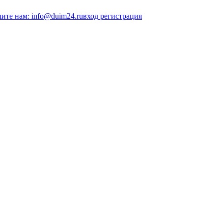
ите нам: info@duim24.ru
вход
регистрация