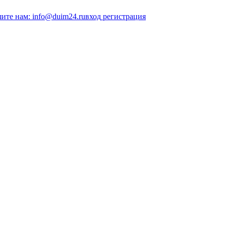
ите нам: info@duim24.ru
вход
регистрация