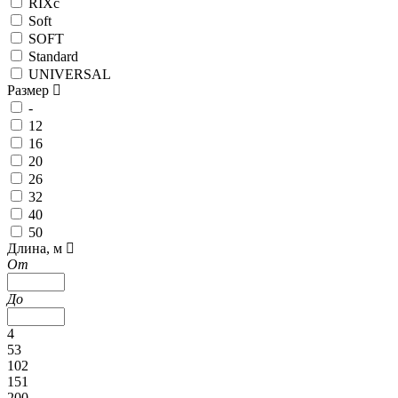
RIXc
Soft
SOFT
Standard
UNIVERSAL
Размер
-
12
16
20
26
32
40
50
Длина, м
От
До
4
53
102
151
200