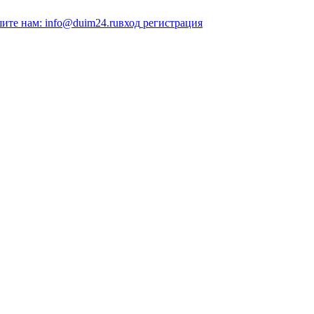
ите нам: info@duim24.ru
вход
регистрация