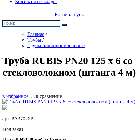
Контакты и склады
Корзина пуста
Главная
/
Трубы
/
Трубы полипропиленовые
Труба RUBIS PN20 125 х 6 со
стекловолокном (штанга 4 м)
в избранное
в сравнение
арт.
PA37026P
Под заказ
Цена:
5 692,39
руб
за 1 пог. м.