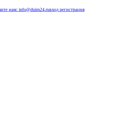
ите нам: info@duim24.ru
вход
регистрация