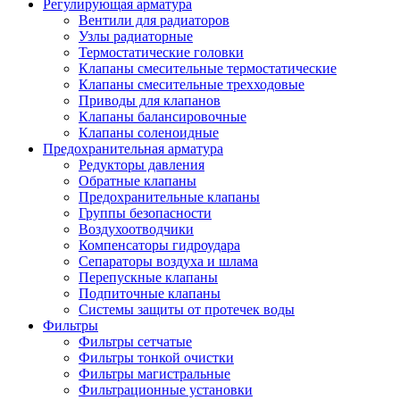
Регулирующая арматура
Вентили для радиаторов
Узлы радиаторные
Термостатические головки
Клапаны смесительные термостатические
Клапаны смесительные трехходовые
Приводы для клапанов
Клапаны балансировочные
Клапаны соленоидные
Предохранительная арматура
Редукторы давления
Обратные клапаны
Предохранительные клапаны
Группы безопасности
Воздухоотводчики
Компенсаторы гидроудара
Сепараторы воздуха и шлама
Перепускные клапаны
Подпиточные клапаны
Системы защиты от протечек воды
Фильтры
Фильтры сетчатые
Фильтры тонкой очистки
Фильтры магистральные
Фильтрационные установки